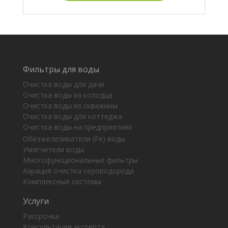
Фильтры для воды
Очистка воды для дачи
Очистка воды из колодца
Очистка воды из скважины
Очистка воды для коттеджа
Очистка воды на предприятиях
Обезжелезиватели (Fe) воды
Умягчители воды
Многофункциональные фильтры
Аэрация очистка сероводорода
Комплексные системы
Услуги
Рассрочка
Консультация эксперта