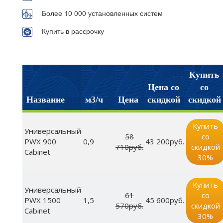
Более 10 000 установленных систем
Купить в рассрочку
Купить
Цена со
со
Название
м3/ч
Цена
скидкой
скидкой
Купить
Универсальный
58
со
PWX 900
0,9
43 200руб.
710руб.
скидкой
Cabinet
30%
Купить
Универсальный
61
со
PWX 1500
1,5
45 600руб.
570руб.
скидкой
Cabinet
30%