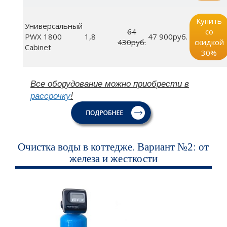
Купить
Универсальный
64
со
PWX 1800
1,8
47 900руб.
430руб.
скидкой
Cabinet
30%
Все оборудование можно приобрести в
рассрочку
!
Очистка воды в коттедже. Вариант №2: от
железа и жесткости