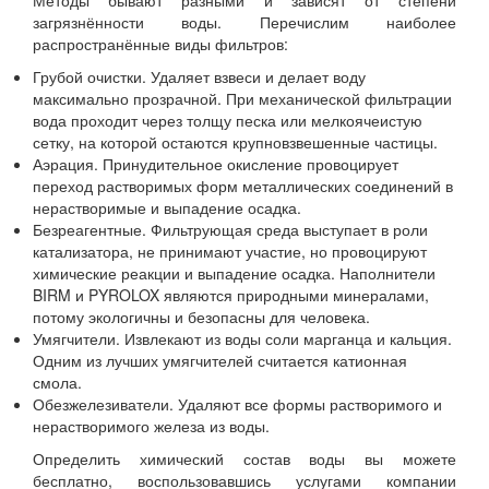
Методы бывают разными и зависят от степени
загрязнённости воды. Перечислим наиболее
распространённые виды фильтров:
Грубой очистки. Удаляет взвеси и делает воду
максимально прозрачной. При механической фильтрации
вода проходит через толщу песка или мелкоячеистую
сетку, на которой остаются крупновзвешенные частицы.
Аэрация. Принудительное окисление провоцирует
переход растворимых форм металлических соединений в
нерастворимые и выпадение осадка.
Безреагентные. Фильтрующая среда выступает в роли
катализатора, не принимают участие, но провоцируют
химические реакции и выпадение осадка. Наполнители
BIRM и PYROLOX являются природными минералами,
потому экологичны и безопасны для человека.
Умягчители. Извлекают из воды соли марганца и кальция.
Одним из лучших умягчителей считается катионная
смола.
Обезжелезиватели. Удаляют все формы растворимого и
нерастворимого железа из воды.
Определить химический состав воды вы можете
бесплатно, воспользовавшись услугами компании