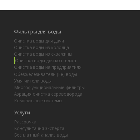
Фильтры для воды
Очистка воды для дачи
Очистка воды из колодца
Очистка воды из скважины
Очистка воды для коттеджа
Очистка воды на предприятиях
Обезжелезиватели (Fe) воды
Умягчители воды
Многофункциональные фильтры
Аэрация очистка сероводорода
Комплексные системы
Услуги
Рассрочка
Консультация эксперта
Бесплатный анализ воды